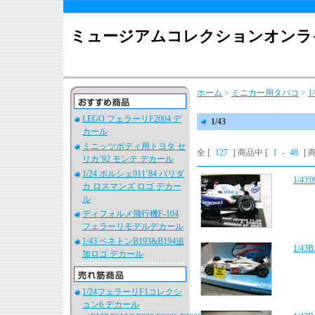
ミュージアムコレクションオンラ
ホーム
>
ミニカー用タバコ
>
1
LEGO フェラーリF2004 デ
1/43
カール
ミニッツボディ用トヨタ セ
全 [
127
] 商品中 [
1
-
48
]
リカ’92 モンテ デカール
1/24 ポルシェ911’84 パリダ
1/4
カ ロスマンズ ロゴ デカー
ル
ディフォルメ飛行機F-104
フェラーリモデルデカール
1/43 ベネトンB193&B194追
1/4
加ロゴ デカール
1/24フェラーリF1コレクシ
ョン6 デカール