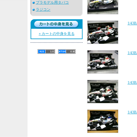
プラモデル用タバコ
ラジコン
1/4
» カートの中身を見る
1/4
1/4
1/4