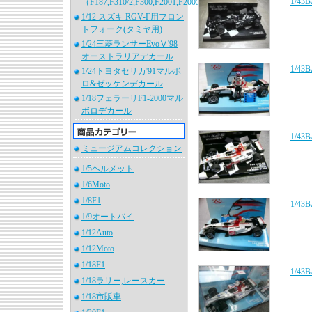
1/4
（F187,F310/2,F300,F2001,F2005）
1/12 スズキ RGV-Γ用フロン
トフォーク(タミヤ用)
1/24三菱ランサーEvoⅤ'98
オーストラリアデカール
1/4
1/24トヨタセリカ'91マルボ
ロ&ゼッケンデカール
1/18フェラーリF1-2000マル
ボロデカール
1/4
ミュージアムコレクション
1/5ヘルメット
1/6Moto
1/8F1
1/4
1/9オートバイ
1/12Auto
1/12Moto
1/18F1
1/4
1/18ラリー,レースカー
1/18市販車