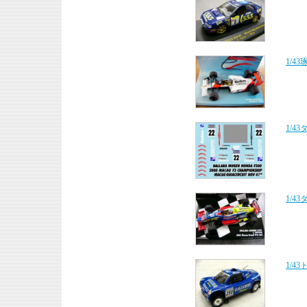
1/4
1/4
1/
1/4