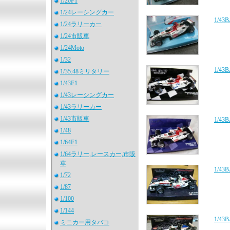
1/20F1
1/24レーシングカー
1/4
1/24ラリーカー
1/24市販車
1/24Moto
1/32
1/4
1/35.48ミリタリー
1/43F1
1/43レーシングカー
1/43ラリーカー
1/43市販車
1/4
1/48
1/64F1
1/64ラリー,レースカー,市販
車
1/4
1/72
1/87
1/100
1/144
1/4
ミニカー用タバコ