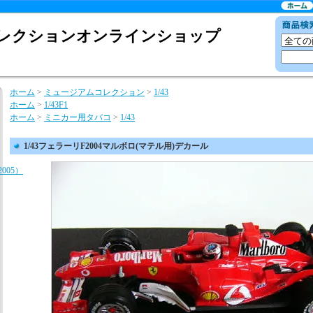
レクションオンラインショップ
ホーム
>
ミュージアムコレクション
>
1/43
ホーム
>
1/43F1
ホーム
>
ミニカー用タバコ
>
1/43
1/43フェラーリF2004マルボロ(マテル用)デカール
F2005）