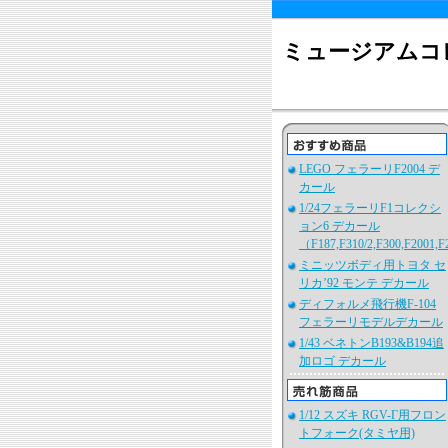
ミュージアムコ
LEGO フェラーリF2004 デ
カール
1/24フェラーリF1コレクシ
ョン6 デカール
（F187,F310/2,F300,F2001,
ミニッツボディ用トヨタ セ
リカ’92 モンテ デカール
ディフォルメ飛行機F-104
フェラーリモデルデカール
1/43 ベネトンB193&B194追
加ロゴ デカール
1/12 スズキ RGV-Γ用フロン
トフォーク(タミヤ用)