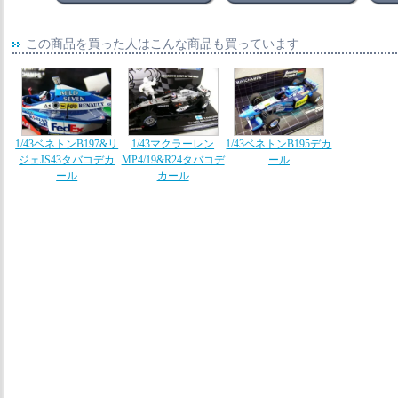
この商品を買った人はこんな商品も買っています
1/43ベネトンB197&リ
1/43マクラーレン
1/43ベネトンB195デカ
ジェJS43タバコデカ
MP4/19&R24タバコデ
ール
ール
カール