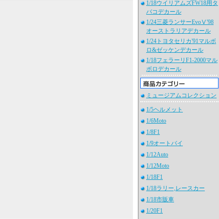
1/18ウイリアムズFW18用タ
バコデカール
1/24三菱ランサーEvoⅤ'98
オーストラリアデカール
1/24トヨタセリカ'91マルボ
ロ&ゼッケンデカール
1/18フェラーリF1-2000マル
ボロデカール
ミュージアムコレクション
1/5ヘルメット
1/6Moto
1/8F1
1/9オートバイ
1/12Auto
1/12Moto
1/18F1
1/18ラリー,レースカー
1/18市販車
1/20F1