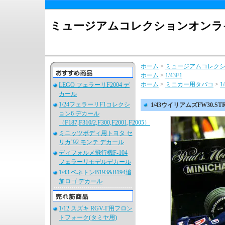
ミュージアムコレクションオンラ
ホーム
>
ミュージアムコレク
ホーム
>
1/43F1
ホーム
>
ミニカー用タバコ
>
1
LEGO フェラーリF2004 デ
カール
1/24フェラーリF1コレクシ
1/43ウイリアムズFW30.
ョン6 デカール
（F187,F310/2,F300,F2001,F2005）
ミニッツボディ用トヨタ セ
リカ’92 モンテ デカール
ディフォルメ飛行機F-104
フェラーリモデルデカール
1/43 ベネトンB193&B194追
加ロゴ デカール
1/12 スズキ RGV-Γ用フロン
トフォーク(タミヤ用)