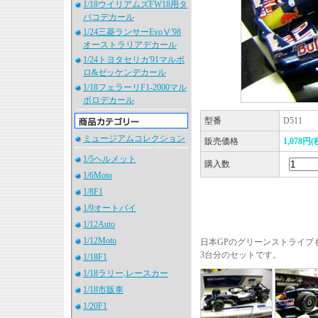
1/18ウイリアムズFW18用タ
バコデカール
1/24三菱ランサーEvoⅤ'98
オーストラリアデカール
1/24トヨタセリカ'91マルボ
ロ&ゼッケンデカール
1/18フェラーリF1-2000マル
ボロデカール
型番
D511
ミュージアムコレクション
販売価格
1,078円(
1/5ヘルメット
購入数
1/6Moto
1/8F1
1/9オートバイ
1/12Auto
1/12Moto
日本GPのグリーンストライプ
3台分のセットです。
1/18F1
1/18ラリー,レースカー
1/18市販車
1/20F1