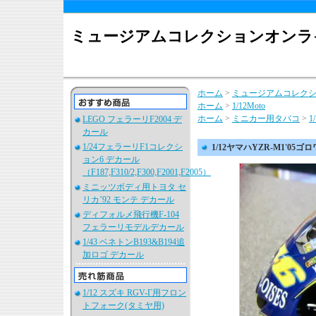
ミュージアムコレクションオンラ
ホーム
>
ミュージアムコレク
ホーム
>
1/12Moto
ホーム
>
ミニカー用タバコ
>
1
LEGO フェラーリF2004 デ
カール
1/24フェラーリF1コレクシ
1/12ヤマハYZR-M1'05
ョン6 デカール
（F187,F310/2,F300,F2001,F2005）
ミニッツボディ用トヨタ セ
リカ’92 モンテ デカール
ディフォルメ飛行機F-104
フェラーリモデルデカール
1/43 ベネトンB193&B194追
加ロゴ デカール
1/12 スズキ RGV-Γ用フロン
トフォーク(タミヤ用)