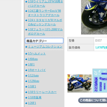
1/18ウイリアムズFW18用タ
バコデカール
1/24三菱ランサーEvoⅤ'98
オーストラリアデカール
1/24トヨタセリカ'91マルボ
ロ&ゼッケンデカール
1/18フェラーリF1-2000マル
ボロデカール
型番
D357
ミュージアムコレクション
販売価格
1,078円(
1/5ヘルメット
1/6Moto
1/8F1
1/9オートバイ
1/12Auto
1/12Moto
1/18F1
1/18ラリー,レースカー
1/18市販車
1/20F1