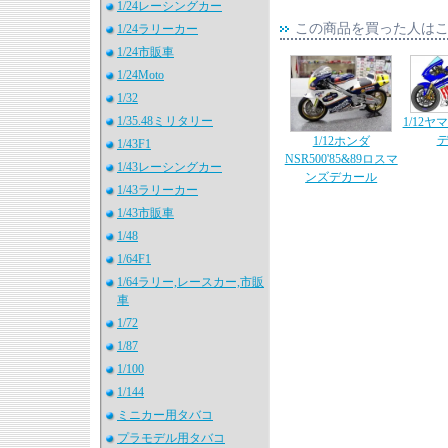
1/24レーシングカー
この商品を買った人は
1/24ラリーカー
1/24市販車
1/24Moto
1/32
1/35.48ミリタリー
1/12ヤマ
1/12ホンダ
1/43F1
NSR500'85&89ロスマ
1/43レーシングカー
ンズデカール
1/43ラリーカー
1/43市販車
1/48
1/64F1
1/64ラリー,レースカー,市販
車
1/72
1/87
1/100
1/144
ミニカー用タバコ
プラモデル用タバコ