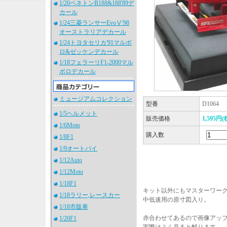
1/20ベネトンB188&188'89デ
カール
1/24三菱ランサーEvoⅤ'98
オーストラリアデカール
1/24トヨタセリカ'91マルボ
ロ&ゼッケンデカール
1/18フェラーリF1-2000マル
ボロデカール
ミュージアムコレクション
型番
D1064
1/5ヘルメット
販売価格
1,595円(
1/6Moto
購入数
1/8F1
1/9オートバイ
1/12Auto
1/12Moto
1/18F1
キット以外にもマスターワー
1/18ラリー,レースカー
中低速用の原寸図入り。
1/18市販車
赤合わせてあるので画像アッ
1/20F1
実際はよく見ると解ります。