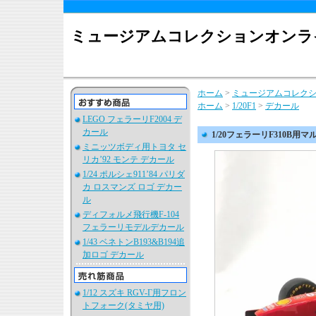
ミュージアムコレクションオンラ
ホーム
>
ミュージアムコレク
ホーム
>
1/20F1
>
デカール
LEGO フェラーリF2004 デ
カール
1/20フェラーリF310B
ミニッツボディ用トヨタ セ
リカ’92 モンテ デカール
1/24 ポルシェ911’84 パリダ
カ ロスマンズ ロゴ デカー
ル
ディフォルメ飛行機F-104
フェラーリモデルデカール
1/43 ベネトンB193&B194追
加ロゴ デカール
1/12 スズキ RGV-Γ用フロン
トフォーク(タミヤ用)