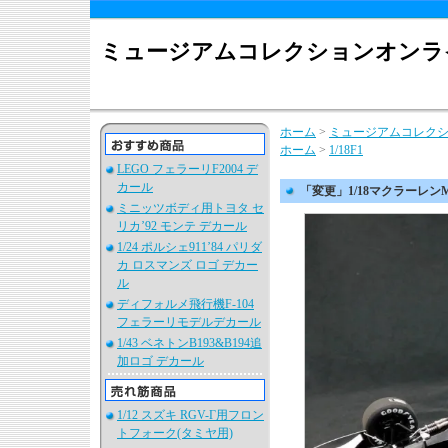
ミュージアムコレクションオンラ
ホーム
>
ミュージアムコレク
ホーム
>
1/18F1
LEGO フェラーリF2004 デ
カール
「変更」1/18マクラーレン
ミニッツボディ用トヨタ セ
リカ’92 モンテ デカール
1/24 ポルシェ911’84 パリダ
カ ロスマンズ ロゴ デカー
ル
ディフォルメ飛行機F-104
フェラーリモデルデカール
1/43 ベネトンB193&B194追
加ロゴ デカール
1/12 スズキ RGV-Γ用フロン
トフォーク(タミヤ用)