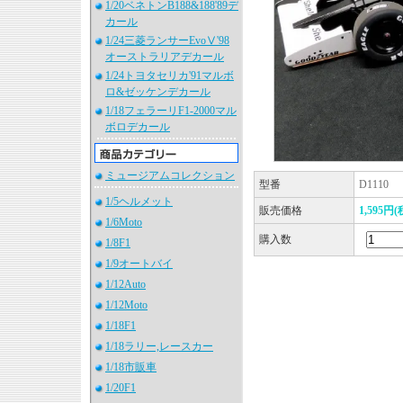
1/20ベネトンB188&188'89デ
カール
1/24三菱ランサーEvoⅤ'98
オーストラリアデカール
1/24トヨタセリカ'91マルボ
ロ&ゼッケンデカール
1/18フェラーリF1-2000マル
ボロデカール
ミュージアムコレクション
型番
D1110
1/5ヘルメット
販売価格
1,595円(
1/6Moto
購入数
1/8F1
1/9オートバイ
1/12Auto
1/12Moto
1/18F1
1/18ラリー,レースカー
1/18市販車
1/20F1