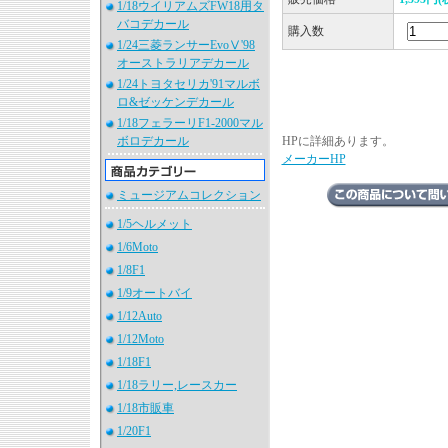
1/18ウイリアムズFW18用タ
バコデカール
購入数
1/24三菱ランサーEvoⅤ'98
オーストラリアデカール
1/24トヨタセリカ'91マルボ
ロ&ゼッケンデカール
1/18フェラーリF1-2000マル
ボロデカール
HPに詳細あります。
メーカーHP
ミュージアムコレクション
1/5ヘルメット
1/6Moto
1/8F1
1/9オートバイ
1/12Auto
1/12Moto
1/18F1
1/18ラリー,レースカー
1/18市販車
1/20F1