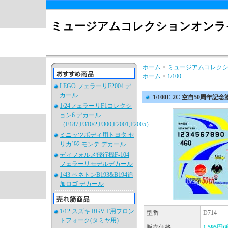
ミュージアムコレクションオンラ
ホーム
>
ミュージアムコレク
ホーム
>
1/100
LEGO フェラーリF2004 デ
カール
1/100E-2C 空自50周年
1/24フェラーリF1コレクシ
ョン6 デカール
（F187,F310/2,F300,F2001,F2005）
ミニッツボディ用トヨタ セ
リカ’92 モンテ デカール
ディフォルメ飛行機F-104
フェラーリモデルデカール
1/43 ベネトンB193&B194追
加ロゴ デカール
1/12 スズキ RGV-Γ用フロン
型番
D714
トフォーク(タミヤ用)
販売価格
1,595円(