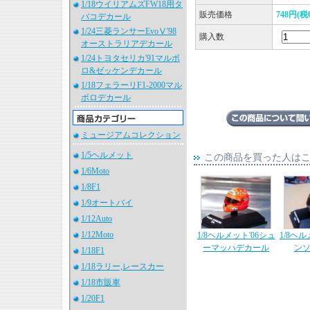
1/18ウイリアムズFW18用タ
販売価格
748円(税
バコデカール
1/24三菱ランサーEvoⅤ'98
購入数
オーストラリアデカール
1/24トヨタセリカ'91マルボ
ロ&ゼッケンデカール
1/18フェラーリF1-2000マル
ボロデカール
ミュージアムコレクション
1/5ヘルメット
この商品を買った人は
1/6Moto
1/8F1
1/9オートバイ
1/12Auto
1/12Moto
1/8ヘルメット'06シュ
1/8ヘル
ーマッハデカール
ン
1/18F1
1/18ラリー,レースカー
1/18市販車
1/20F1