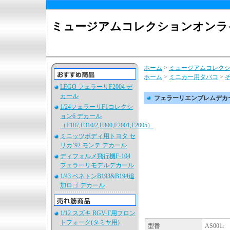
ミュージアムコレクションオンラ
ホーム
>
ミュージアムコレク
ホーム
>
ミニカー用タバコ
>
LEGO フェラーリF2004 デ
カール
フェラーリエンブレムデカ
1/24フェラーリF1コレクシ
ョン6 デカール
（F187,F310/2,F300,F2001,F2005）
ミニッツボディ用トヨタ セ
リカ’92 モンテ デカール
ディフォルメ飛行機F-104
フェラーリモデルデカール
1/43 ベネトンB193&B194追
加ロゴ デカール
1/12 スズキ RGV-Γ用フロン
トフォーク(タミヤ用)
型番
AS001r