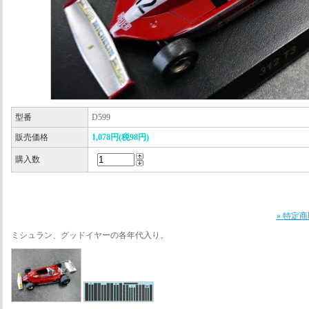
型番
D599
販売価格
1,078円(税98円)
購入数
» 特定
ミシュラン、グッドイヤーの各年代入り。