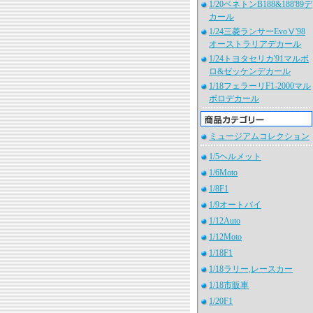
1/20ベネトンB188&188'89デ
カール
1/24三菱ランサーEvoⅤ'98
オーストラリアデカール
1/24トヨタセリカ'91マルボ
ロ&ゼッケンデカール
1/18フェラーリF1-2000マル
ボロデカール
ミュージアムコレクション
1/5ヘルメット
1/6Moto
1/8F1
1/9オートバイ
1/12Auto
1/12Moto
1/18F1
1/18ラリー,レースカー
1/18市販車
1/20F1