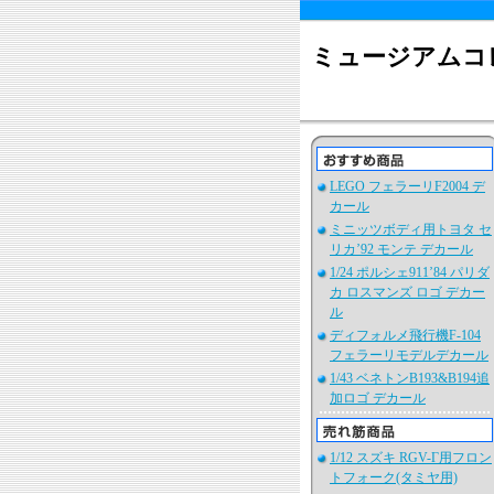
ミュージアムコ
LEGO フェラーリF2004 デ
カール
ミニッツボディ用トヨタ セ
リカ’92 モンテ デカール
1/24 ポルシェ911’84 パリダ
カ ロスマンズ ロゴ デカー
ル
ディフォルメ飛行機F-104
フェラーリモデルデカール
1/43 ベネトンB193&B194追
加ロゴ デカール
1/12 スズキ RGV-Γ用フロン
トフォーク(タミヤ用)