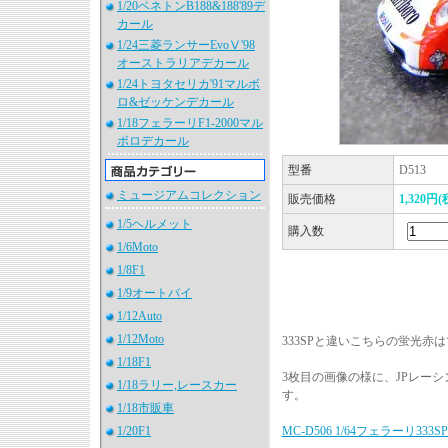
1/20ベネトンB188&188'89デ
カール
1/24三菱ランサーEvoⅤ'98
オーストラリアデカール
1/24トヨタセリカ'91マルボ
ロ&ゼッケンデカール
1/18フェラーリF1-2000マル
ボロデカール
型番
D513
ミュージアムコレクション
販売価格
1,320円(
1/5ヘルメット
購入数
1/6Moto
1/8F1
1/9オートバイ
1/12Auto
1/12Moto
333SPと違いこちらの蛍光赤
1/18F1
3枚目の画像の様に、JPレー
1/18ラリー,レースカー
す。
1/18市販車
1/20F1
MC-D506 1/64フェラーリ33