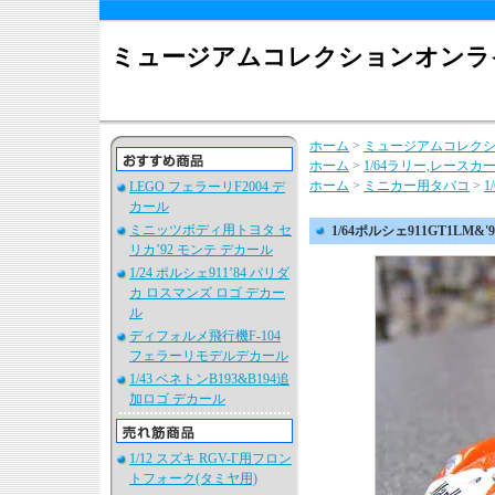
ミュージアムコレクションオンラ
ホーム
>
ミュージアムコレク
ホーム
>
1/64ラリー,レースカ
ホーム
>
ミニカー用タバコ
>
1
LEGO フェラーリF2004 デ
カール
ミニッツボディ用トヨタ セ
1/64ポルシェ911GT1LM
リカ’92 モンテ デカール
1/24 ポルシェ911’84 パリダ
カ ロスマンズ ロゴ デカー
ル
ディフォルメ飛行機F-104
フェラーリモデルデカール
1/43 ベネトンB193&B194追
加ロゴ デカール
1/12 スズキ RGV-Γ用フロン
トフォーク(タミヤ用)