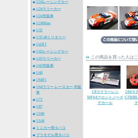
1/24レーシングカー
1/24ラリーカー
1/24市販車
1/24Moto
1/32
1/35.48ミリタリー
1/43F1
1/43レーシングカー
この商品を買った人は
1/43ラリーカー
1/43市販車
1/48
1/64F1
1/64ラリー,レースカー,市販
1/8マクラーレン
1/64マ
車
MP4/4フロントノーズ
GTR用
1/72
デカール
1/87
1/100
1/144
ミニカー用タバコ
プラモデル用タバコ