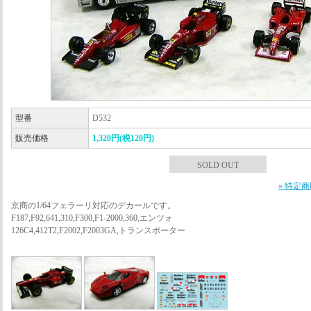
型番
D532
販売価格
1,320円(税120円)
SOLD OUT
» 特定
京商の1/64フェラーリ対応のデカールです。
F187,F92,641,310,F300,F1-2000,360,エンツォ
126C4,412T2,F2002,F2003GA,トランスポーター