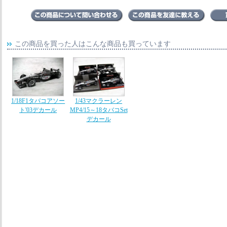
この商品を買った人はこんな商品も買っています
1/18F1タバコアソー
1/43マクラーレン
ト'03デカール
MP4/15～18タバコSet
デカール