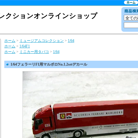
レクションオンラインショップ
ホーム
>
ミュージアムコレクション
>
1/64
ホーム
>
1/64F1
ホーム
>
ミニカー用タバコ
>
1/64
1/64フェラーリF1用マルボロNo.1.2setデカール