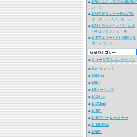
1/20ベネトンB188&188'89デ
カール
1/24三菱ランサーEvoⅤ'98
オーストラリアデカール
1/24トヨタセリカ'91マルボ
ロ&ゼッケンデカール
1/18フェラーリF1-2000マル
ボロデカール
ミュージアムコレクション
1/5ヘルメット
1/6Moto
1/8F1
1/9オートバイ
1/12Auto
1/12Moto
1/18F1
1/18ラリー,レースカー
1/18市販車
1/20F1