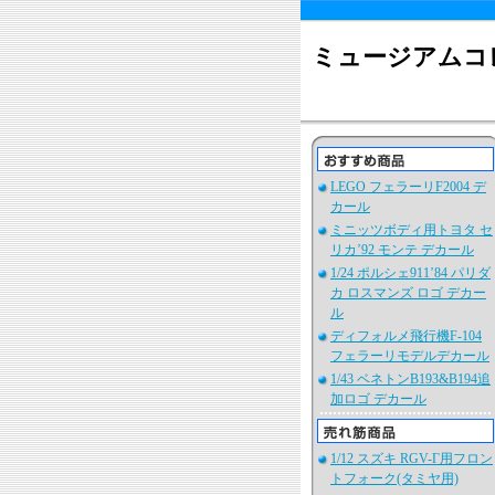
ミュージアムコ
LEGO フェラーリF2004 デ
カール
ミニッツボディ用トヨタ セ
リカ’92 モンテ デカール
1/24 ポルシェ911’84 パリダ
カ ロスマンズ ロゴ デカー
ル
ディフォルメ飛行機F-104
フェラーリモデルデカール
1/43 ベネトンB193&B194追
加ロゴ デカール
1/12 スズキ RGV-Γ用フロン
トフォーク(タミヤ用)