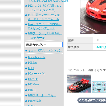
（F187,F310/2,F300,F2001,F2005）
1/12 スズキ RGV-Γ用フロン
トフォーク(タミヤ用)
1/24三菱ランサーEvoⅤ'98
オーストラリアデカール
1/24トヨタセリカ'91マルボ
ロ&ゼッケンデカール
1/18フェラーリF1-2000マル
ボロデカール
型番
D181
販売価格
1,320円(
ミュージアムコレクション
1/5ヘルメット
1/6Moto
1/8F1
3台分のセット。画像はhpiで
1/9オートバイ
1/12Auto
1/12Moto
1/18F1
1/18ラリー,レースカー
1/18市販車