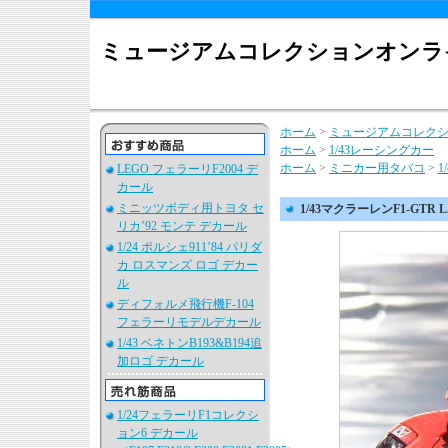
ミュージアムコレクションオンラ
ホーム
>
ミュージアムコレク
ホーム
>
1/43レーシングカー
ホーム
>
ミニカー用タバコ
>
1
LEGO フェラーリF2004 デ
カール
ミニッツボディ用トヨタ セ
1/43マクラーレンF1-GTR
リカ’92 モンテ デカール
1/24 ポルシェ911’84 パリダ
カ ロスマンズ ロゴ デカー
ル
ディフォルメ飛行機F-104
フェラーリモデルデカール
1/43 ベネトンB193&B194追
加ロゴ デカール
1/24フェラーリF1コレクシ
ョン6 デカール