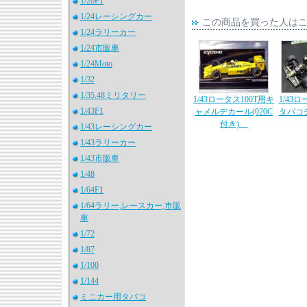
1/20F1
1/24レーシングカー
この商品を買った人は
1/24ラリーカー
1/24市販車
1/24Moto
1/32
1/35.48ミリタリー
1/43ロータス100T用キ
1/43ロ
1/43F1
ャメルデカール(020C
タバコ
付き)
1/43レーシングカー
1/43ラリーカー
1/43市販車
1/48
1/64F1
1/64ラリー,レースカー,市販
車
1/72
1/87
1/100
1/144
ミニカー用タバコ