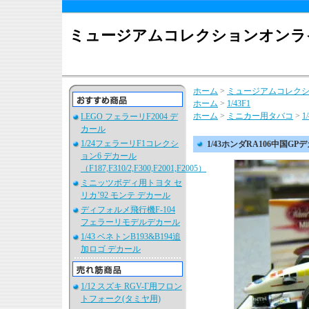
ミュージアムコレクションオンラ
ホーム
>
ミュージアムコレク
ホーム
>
1/43F1
ホーム
>
ミニカー用タバコ
>
1
LEGO フェラーリF2004 デ
カール
1/24フェラーリF1コレクシ
1/43ホンダRA106中国GP
ョン6 デカール
（F187,F310/2,F300,F2001,F2005）
ミニッツボディ用トヨタ セ
リカ’92 モンテ デカール
ディフォルメ飛行機F-104
フェラーリモデルデカール
1/43 ベネトンB193&B194追
加ロゴ デカール
1/12 スズキ RGV-Γ用フロン
トフォーク(タミヤ用)