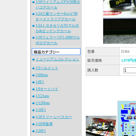
1/18ウイリアムズFW18用タ
バコデカール
1/24三菱ランサーEvoⅤ'98
オーストラリアデカール
1/24トヨタセリカ'91マルボ
ロ&ゼッケンデカール
1/18フェラーリF1-2000マル
ボロデカール
型番
D384
ミュージアムコレクション
販売価格
1,078円(
1/5ヘルメット
購入数
1/6Moto
1/8F1
1/9オートバイ
1/12Auto
1/12Moto
1/18F1
1/18ラリー,レースカー
1/18市販車
1/20F1