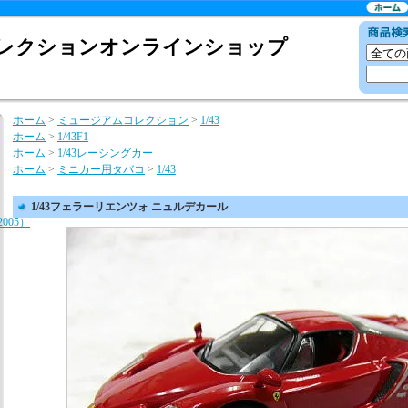
レクションオンラインショップ
ホーム
>
ミュージアムコレクション
>
1/43
ホーム
>
1/43F1
ホーム
>
1/43レーシングカー
ホーム
>
ミニカー用タバコ
>
1/43
1/43フェラーリエンツォ ニュルデカール
F2005）