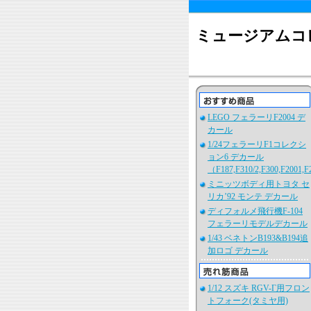
ミュージアムコ
LEGO フェラーリF2004 デ
カール
1/24フェラーリF1コレクシ
ョン6 デカール
（F187,F310/2,F300,F2001,
ミニッツボディ用トヨタ セ
リカ’92 モンテ デカール
ディフォルメ飛行機F-104
フェラーリモデルデカール
1/43 ベネトンB193&B194追
加ロゴ デカール
1/12 スズキ RGV-Γ用フロン
トフォーク(タミヤ用)