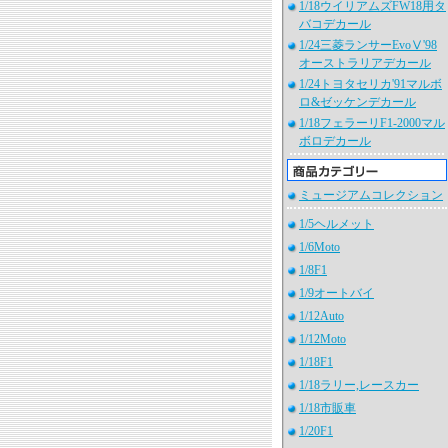
1/18ウイリアムズFW18用タ
バコデカール
1/24三菱ランサーEvoⅤ'98
オーストラリアデカール
1/24トヨタセリカ'91マルボ
ロ&ゼッケンデカール
1/18フェラーリF1-2000マル
ボロデカール
ミュージアムコレクション
1/5ヘルメット
1/6Moto
1/8F1
1/9オートバイ
1/12Auto
1/12Moto
1/18F1
1/18ラリー,レースカー
1/18市販車
1/20F1