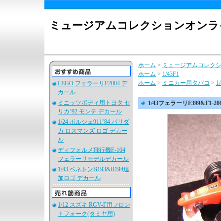
ミュージアムコレクションオンラ
ホーム
>
ミュージアムコレク
ホーム
>
1/43F1
ホーム
>
ミニカー用タバコ
>
1
LEGO フェラーリF2004 デ
カール
ミニッツボディ用トヨタ セ
1/43フェラーリF399&F1
リカ’92 モンテ デカール
1/24 ポルシェ911’84 パリダ
カ ロスマンズ ロゴ デカー
ル
ディフォルメ飛行機F-104
フェラーリモデルデカール
1/43 ベネトンB193&B194追
加ロゴ デカール
1/12 スズキ RGV-Γ用フロン
トフォーク(タミヤ用)