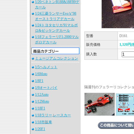
1/20ベネトンB188&188'89デ
カール
1/24三菱ランサーEvoⅤ'98
オーストラリアデカール
1/24トヨタセリカ'91マルボ
ロ&ゼッケンデカール
型番
D161
1/18フェラーリF1-2000マル
ボロデカール
販売価格
1,320円(
購入数
ミュージアムコレクション
1/5ヘルメット
1/6Moto
1/8F1
隔週刊のフェラーリコレクシ
1/9オートバイ
1/12Auto
1/12Moto
1/18F1
1/18ラリー,レースカー
1/18市販車
1/20F1