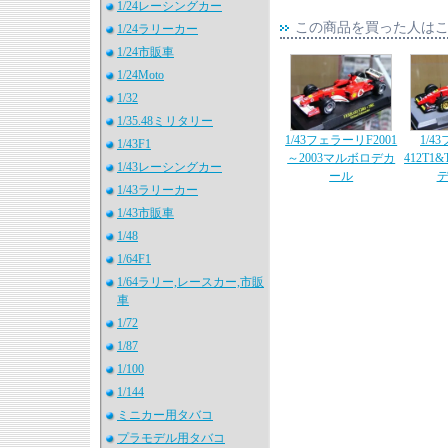
1/24レーシングカー
この商品を買った人は
1/24ラリーカー
1/24市販車
1/24Moto
1/32
1/35.48ミリタリー
1/43フェラーリF2001
1/4
1/43F1
～2003マルボロデカ
412T1
1/43レーシングカー
ール
1/43ラリーカー
1/43市販車
1/48
1/64F1
1/64ラリー,レースカー,市販
車
1/72
1/87
1/100
1/144
ミニカー用タバコ
プラモデル用タバコ