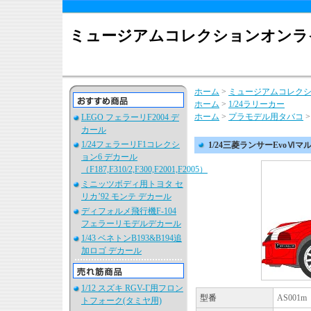
ミュージアムコレクションオンラ
ホーム
>
ミュージアムコレク
ホーム
>
1/24ラリーカー
ホーム
>
プラモデル用タバコ
LEGO フェラーリF2004 デ
カール
1/24フェラーリF1コレクシ
1/24三菱ランサーEvoⅥ
ョン6 デカール
（F187,F310/2,F300,F2001,F2005）
ミニッツボディ用トヨタ セ
リカ’92 モンテ デカール
ディフォルメ飛行機F-104
フェラーリモデルデカール
1/43 ベネトンB193&B194追
加ロゴ デカール
1/12 スズキ RGV-Γ用フロン
型番
AS001m
トフォーク(タミヤ用)