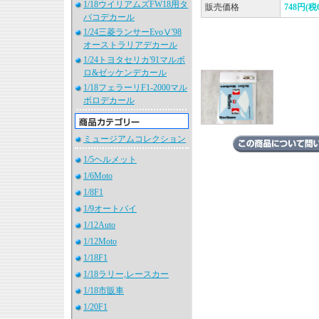
1/18ウイリアムズFW18用タ
販売価格
748円(税
バコデカール
1/24三菱ランサーEvoⅤ'98
オーストラリアデカール
1/24トヨタセリカ'91マルボ
ロ&ゼッケンデカール
1/18フェラーリF1-2000マル
ボロデカール
ミュージアムコレクション
1/5ヘルメット
1/6Moto
1/8F1
1/9オートバイ
1/12Auto
1/12Moto
1/18F1
1/18ラリー,レースカー
1/18市販車
1/20F1