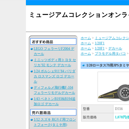
ミュージアムコレクションオンラ
ホーム
>
ミュージアムコレク
ホーム
>
1/20F1
ホーム
>
1/20F1
>
デカール
LEGO フェラーリF2004 デ
ホーム
>
プラモデル用タバコ
カール
ミニッツボディ用トヨタ セ
リカ’92 モンテ デカール
1/20ロータス79用JPSタ
1/24 ポルシェ911’84 パリダ
カ ロスマンズ ロゴ デカー
ル
ディフォルメ飛行機F-104
フェラーリモデルデカール
1/43 ベネトンB193&B194追
加ロゴ デカール
型番
D556
販売価格
1,078円(
1/12 スズキ RGV-Γ用フロン
トフォーク(タミヤ用)