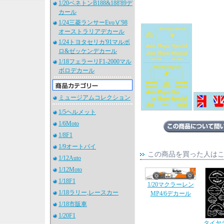
1/20ベネトンB188&188'89デ
カール
1/24三菱ランサーEvoⅤ'98
オーストラリアデカール
1/24トヨタセリカ'91マルボ
ロ&ゼッケンデカール
1/18フェラーリF1-2000マル
ボロデカール
ミュージアムコレクション
1/5ヘルメット
1/6Moto
1/8F1
1/9オートバイ
この商品を買った人は
1/12Auto
1/12Moto
1/18F1
1/20マクラーレン
1/18ラリー,レースカー
MP4/6デカール
1/18市販車
1/20F1
タイヤ