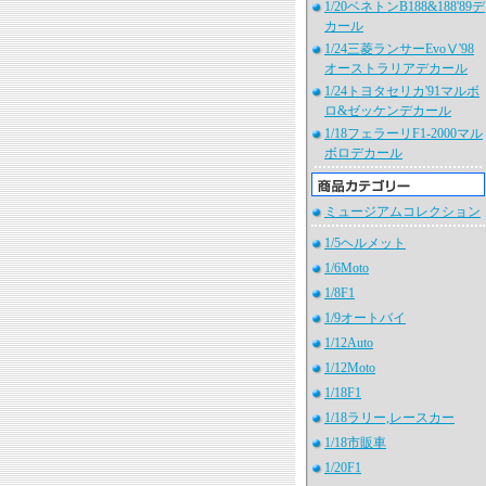
1/20ベネトンB188&188'89デ
カール
1/24三菱ランサーEvoⅤ'98
オーストラリアデカール
1/24トヨタセリカ'91マルボ
ロ&ゼッケンデカール
1/18フェラーリF1-2000マル
ボロデカール
ミュージアムコレクション
1/5ヘルメット
1/6Moto
1/8F1
1/9オートバイ
1/12Auto
1/12Moto
1/18F1
1/18ラリー,レースカー
1/18市販車
1/20F1