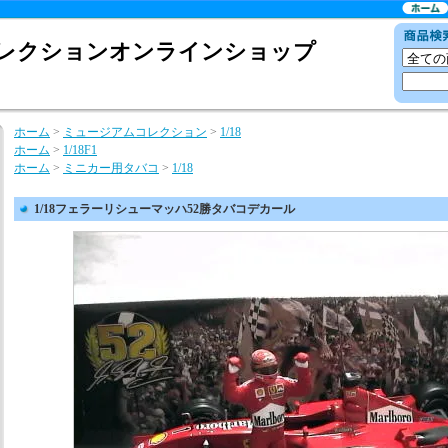
レクションオンラインショップ
ホーム
>
ミュージアムコレクション
>
1/18
ホーム
>
1/18F1
ホーム
>
ミニカー用タバコ
>
1/18
1/18フェラーリシューマッハ52勝タバコデカール