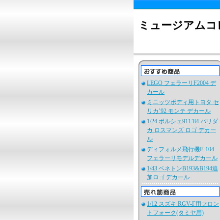
ミュージアムコ
LEGO フェラーリF2004 デ
カール
ミニッツボディ用トヨタ セ
リカ’92 モンテ デカール
1/24 ポルシェ911’84 パリダ
カ ロスマンズ ロゴ デカー
ル
ディフォルメ飛行機F-104
フェラーリモデルデカール
1/43 ベネトンB193&B194追
加ロゴ デカール
1/12 スズキ RGV-Γ用フロン
トフォーク(タミヤ用)