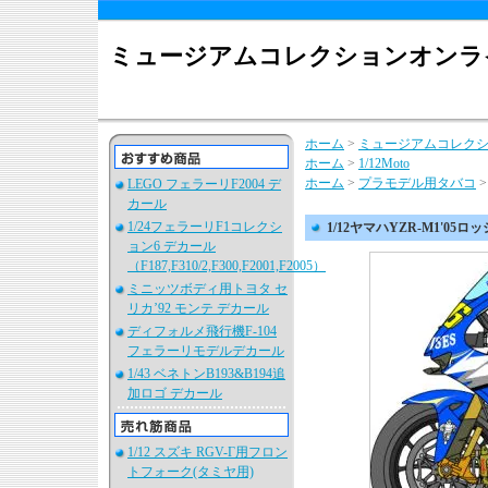
ミュージアムコレクションオンラ
ホーム
>
ミュージアムコレク
ホーム
>
1/12Moto
ホーム
>
プラモデル用タバコ
LEGO フェラーリF2004 デ
カール
1/24フェラーリF1コレクシ
1/12ヤマハYZR-M1'05
ョン6 デカール
（F187,F310/2,F300,F2001,F2005）
ミニッツボディ用トヨタ セ
リカ’92 モンテ デカール
ディフォルメ飛行機F-104
フェラーリモデルデカール
1/43 ベネトンB193&B194追
加ロゴ デカール
1/12 スズキ RGV-Γ用フロン
トフォーク(タミヤ用)