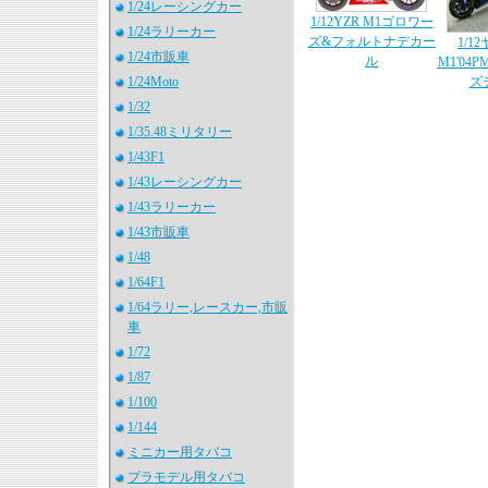
1/24レーシングカー
1/12YZR M1ゴロワー
1/24ラリーカー
ズ&フォルトナデカー
1/1
1/24市販車
ル
M1'04
1/24Moto
ズ
1/32
1/35.48ミリタリー
1/43F1
1/43レーシングカー
1/43ラリーカー
1/43市販車
1/48
1/64F1
1/64ラリー,レースカー,市販
車
1/72
1/87
1/100
1/144
ミニカー用タバコ
プラモデル用タバコ