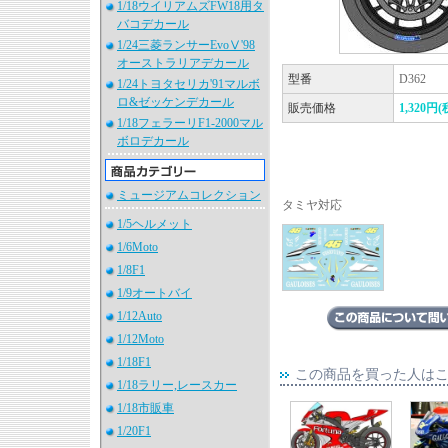
1/18ウイリアムズFW18用タ
バコデカール
1/24三菱ランサーEvoⅤ'98
オーストラリアデカール
型番
D362
1/24トヨタセリカ'91マルボ
ロ&ゼッケンデカール
販売価格
1,320円(
1/18フェラーリF1-2000マル
ボロデカール
ミュージアムコレクション
タミヤ対応
1/5ヘルメット
1/6Moto
1/8F1
1/9オートバイ
1/12Auto
1/12Moto
1/18F1
この商品を買った人は
1/18ラリー,レースカー
1/18市販車
1/20F1