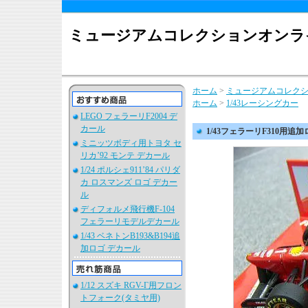
ミュージアムコレクションオンラ
ホーム
>
ミュージアムコレク
ホーム
>
1/43レーシングカー
LEGO フェラーリF2004 デ
カール
1/43フェラーリF310用追
ミニッツボディ用トヨタ セ
リカ’92 モンテ デカール
1/24 ポルシェ911’84 パリダ
カ ロスマンズ ロゴ デカー
ル
ディフォルメ飛行機F-104
フェラーリモデルデカール
1/43 ベネトンB193&B194追
加ロゴ デカール
1/12 スズキ RGV-Γ用フロン
トフォーク(タミヤ用)