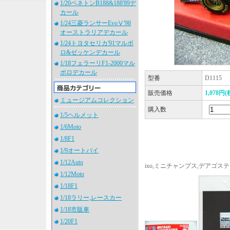
1/20ベネトンB188&188'89デ
カール
1/24三菱ランサーEvoⅤ'98
オーストラリアデカール
1/24トヨタセリカ'91マルボ
ロ&ゼッケンデカール
1/18フェラーリF1-2000マル
ボロデカール
型番
D1115
販売価格
1,078円(
ミュージアムコレクション
購入数
1/5ヘルメット
1/6Moto
1/8F1
1/9オートバイ
1/12Auto
ixo,ミニチャンプス,デアゴ
1/12Moto
1/18F1
1/18ラリー,レースカー
1/18市販車
1/20F1