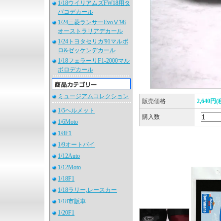
1/18ウイリアムズFW18用タ
バコデカール
1/24三菱ランサーEvoⅤ'98
オーストラリアデカール
1/24トヨタセリカ'91マルボ
ロ&ゼッケンデカール
1/18フェラーリF1-2000マル
ボロデカール
ミュージアムコレクション
販売価格
2,640円(
1/5ヘルメット
購入数
1/6Moto
1/8F1
1/9オートバイ
1/12Auto
1/12Moto
1/18F1
1/18ラリー,レースカー
1/18市販車
1/20F1