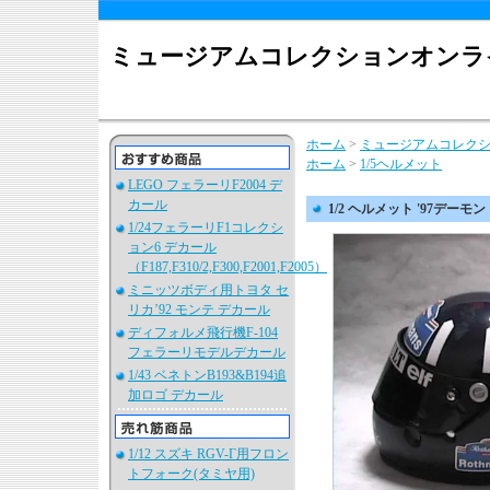
ミュージアムコレクションオンラ
ホーム
>
ミュージアムコレク
ホーム
>
1/5ヘルメット
LEGO フェラーリF2004 デ
カール
1/2 ヘルメット '97デー
1/24フェラーリF1コレクシ
ョン6 デカール
（F187,F310/2,F300,F2001,F2005）
ミニッツボディ用トヨタ セ
リカ’92 モンテ デカール
ディフォルメ飛行機F-104
フェラーリモデルデカール
1/43 ベネトンB193&B194追
加ロゴ デカール
1/12 スズキ RGV-Γ用フロン
トフォーク(タミヤ用)