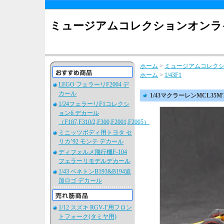
ミュージアムコレクションオンラ
ホーム
>
ミュージアムコレク
ホーム
>
1/43F1
LEGO フェラーリF2004 デ
カール
1/43マクラーレンMCL35
1/24フェラーリF1コレクシ
ョン6 デカール
（F187,F310/2,F300,F2001,F2005）
ミニッツボディ用トヨタ セ
リカ’92 モンテ デカール
ディフォルメ飛行機F-104
フェラーリモデルデカール
1/43 ベネトンB193&B194追
加ロゴ デカール
1/12 スズキ RGV-Γ用フロン
トフォーク(タミヤ用)