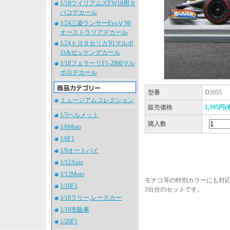
1/18ウイリアムズFW18用タ
バコデカール
1/24三菱ランサーEvoⅤ'98
オーストラリアデカール
1/24トヨタセリカ'91マルボ
ロ&ゼッケンデカール
1/18フェラーリF1-2000マル
ボロデカール
型番
D1055
ミュージアムコレクション
販売価格
1,595円(
1/5ヘルメット
購入数
1/6Moto
1/8F1
1/9オートバイ
1/12Auto
1/12Moto
モナコ等の特別カラーにも対
1/18F1
3台分のセットです。
1/18ラリー,レースカー
1/18市販車
1/20F1