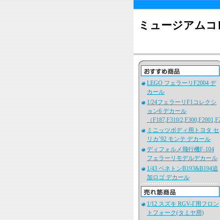
ミュージアムコ
LEGO フェラーリF2004 デ
カール
1/24フェラーリF1コレクシ
ョン6 デカール
（F187,F310/2,F300,F2001,
ミニッツボディ用トヨタ セ
リカ’92 モンテ デカール
ディフォルメ飛行機F-104
フェラーリモデルデカール
1/43 ベネトンB193&B194追
加ロゴ デカール
1/12 スズキ RGV-Γ用フロン
トフォーク(タミヤ用)