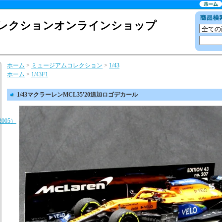
レクションオンラインショップ
ホーム
>
ミュージアムコレクション
>
1/43
ホーム
>
1/43F1
1/43マクラーレンMCL35'20追加ロゴデカール
F2005）