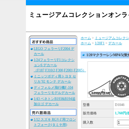
ミュージアムコレクションオンラ
ホーム
>
ミュージアムコレク
ホーム
>
1/20F1
>
デカール
LEGO フェラーリF2004 デ
カール
1/20マクラーレンMP4/5(
1/24フェラーリF1コレクシ
ョン6 デカール
（F187,F310/2,F300,F2001,F2005）
ミニッツボディ用トヨタ セ
リカ’92 モンテ デカール
ディフォルメ飛行機F-104
フェラーリモデルデカール
1/43 ベネトンB193&B194追
加ロゴ デカール
型番
D1046
販売価格
1,760円(
1/12 スズキ RGV-Γ用フロン
購入数
トフォーク(タミヤ用)