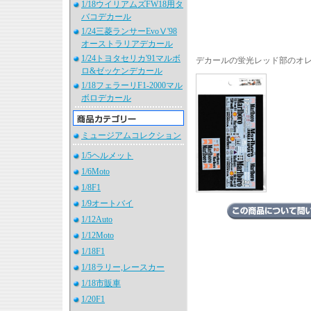
1/18ウイリアムズFW18用タ
バコデカール
1/24三菱ランサーEvoⅤ'98
オーストラリアデカール
1/24トヨタセリカ'91マルボ
デカールの蛍光レッド部のオレン
ロ&ゼッケンデカール
1/18フェラーリF1-2000マル
ボロデカール
ミュージアムコレクション
1/5ヘルメット
1/6Moto
1/8F1
1/9オートバイ
1/12Auto
1/12Moto
1/18F1
1/18ラリー,レースカー
1/18市販車
1/20F1