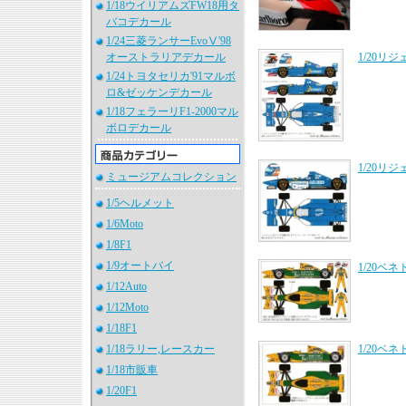
1/18ウイリアムズFW18用タ
バコデカール
1/24三菱ランサーEvoⅤ'98
オーストラリアデカール
1/20リジ
1/24トヨタセリカ'91マルボ
ロ&ゼッケンデカール
1/18フェラーリF1-2000マル
ボロデカール
1/20リジ
ミュージアムコレクション
1/5ヘルメット
1/6Moto
1/8F1
1/9オートバイ
1/20ベ
1/12Auto
1/12Moto
1/18F1
1/18ラリー,レースカー
1/20ベ
1/18市販車
1/20F1