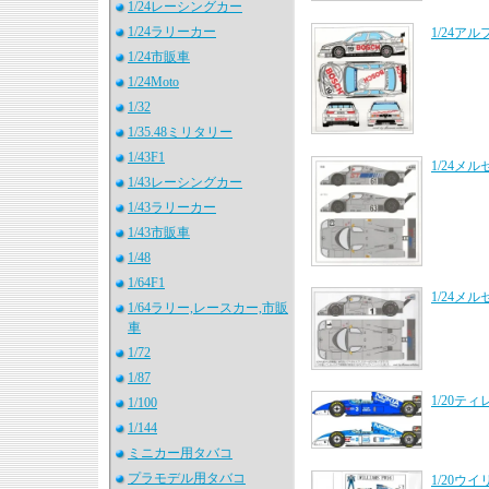
1/24レーシングカー
1/24ラリーカー
1/24アル
1/24市販車
1/24Moto
1/32
1/35.48ミリタリー
1/43F1
1/24メ
1/43レーシングカー
1/43ラリーカー
1/43市販車
1/48
1/64F1
1/24メ
1/64ラリー,レースカー,市販
車
1/72
1/87
1/20テ
1/100
1/144
ミニカー用タバコ
プラモデル用タバコ
1/20ウ