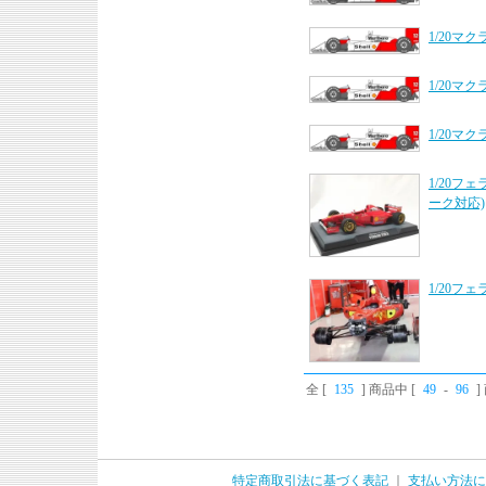
1/20マ
1/20マク
1/20マ
1/20フ
ーク対応)
1/20フ
全 [
135
] 商品中 [
49
-
96
特定商取引法に基づく表記
｜
支払い方法に