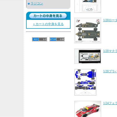
ラジコン
1/20ロ
» カートの中身を見る
1/20マ
1/20ブ
1/24フ