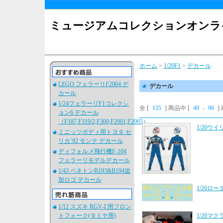
ミュージアムコレクションオンラ
ホーム
>
1/20F1
>
デカール
LEGO フェラーリF2004 デ
デカール
カール
1/24フェラーリF1コレクシ
全 [
135
] 商品中 [
49
-
96
]
ョン6 デカール
（F187,F310/2,F300,F2001,F2005）
1/20ウ
ミニッツボディ用トヨタ セ
リカ’92 モンテ デカール
ディフォルメ飛行機F-104
フェラーリモデルデカール
1/43 ベネトンB193&B194追
加ロゴ デカール
1/20ロ
1/12 スズキ RGV-Γ用フロン
トフォーク(タミヤ用)
1/20マ